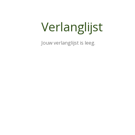
Verlanglijst
Jouw verlanglijst is leeg.
R
a
t
i
n
g
: