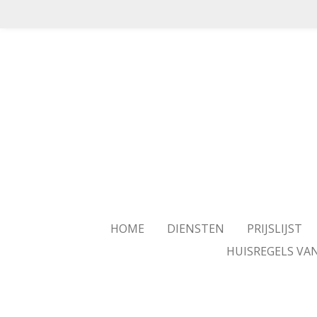
Ga
direct
naar
de
hoofdinhoud
HOME
DIENSTEN
PRIJSLIJST
HUISREGELS VA